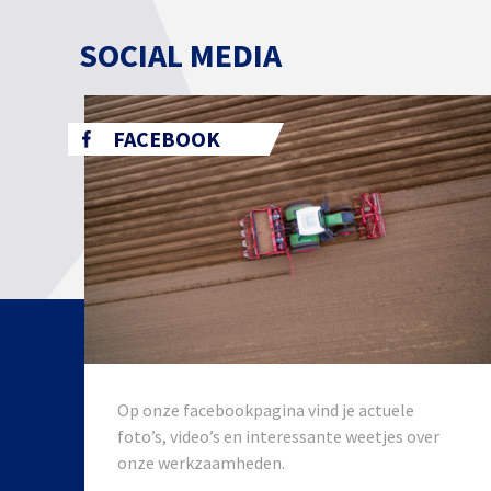
SOCIAL MEDIA
FACEBOOK
Op onze facebookpagina vind je actuele
foto’s, video’s en interessante weetjes over
onze werkzaamheden.